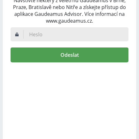
Navštivte některý z veletrhů Gaudeamus v Brně,
Praze, Bratislavě nebo Nitře a získejte přístup do
aplikace Gaudeamus Advisor. Více informací na
www.gaudeamus.cz.
Odeslat