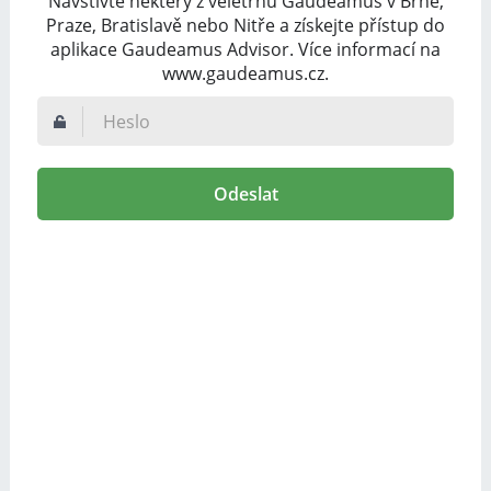
Navštivte některý z veletrhů Gaudeamus v Brně,
Praze, Bratislavě nebo Nitře a získejte přístup do
aplikace Gaudeamus Advisor. Více informací na
www.gaudeamus.cz.
Odeslat